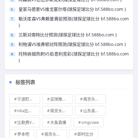
皇家马德里VS维戈塞尔塔{球探足球比分 bf.588bo.com }
勒沃库森VS弗赖堡赛前预测{球探足球比分 bf.588bo.com
}
兰斯对南特比分预测{球探足球比分 bf.588bo.com }
利物浦VS埃弗顿对阵预测{球探足球比分 bf.588bo.com }
托特纳姆热刺VS伯恩利竞彩{球探足球比分 bf.588bo.com
}
标签列表
宁波町渥vs广州龙狮胜负预测
足球推荐今日实单推荐
南京头排苏酒vs山西汾酒股份胜负预测
nba比分直播
南京头排苏酒vs广东华南虎比分预测
山东高速vs宁波町渥预测
比勒费VS纽伦堡
大鱼直播
omgvswe
罗本吧
南京头排苏酒vs浙江东阳光分析预测
即时比分