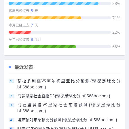
88%
5
这周已经过去
天
71%
7
本月已经过去
天
22%
8
今年已经过去
个月
66%
最近发表
瓦拉多利德VS阿尔梅里亚比分预测{球探足球比分
bf.588bo.com }
马竞皇家社会直播DS{球探足球比分 bf.588bo.com }
马德里竞技VS皇家社会前瞻预测{球探足球比分
bf.588bo.com }
埃弗顿对布莱顿比分预测{球探足球比分 bf.588bo.com }
阿森纳VS伯恩茅斯竞彩{球探足球比分 bf.588bo.com }