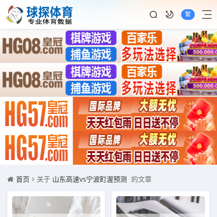
繁
首页
关于
山东高速vs宁波町渥预测
的文章