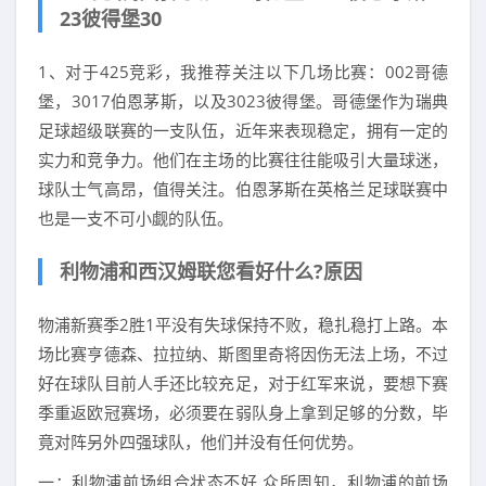
23彼得堡30
1、对于425竞彩，我推荐关注以下几场比赛：002哥德
堡，3017伯恩茅斯，以及3023彼得堡。哥德堡作为瑞典
足球超级联赛的一支队伍，近年来表现稳定，拥有一定的
实力和竞争力。他们在主场的比赛往往能吸引大量球迷，
球队士气高昂，值得关注。伯恩茅斯在英格兰足球联赛中
也是一支不可小觑的队伍。
利物浦和西汉姆联您看好什么?原因
物浦新赛季2胜1平没有失球保持不败，稳扎稳打上路。本
场比赛亨德森、拉拉纳、斯图里奇将因伤无法上场，不过
好在球队目前人手还比较充足，对于红军来说，要想下赛
季重返欧冠赛场，必须要在弱队身上拿到足够的分数，毕
竟对阵另外四强球队，他们并没有任何优势。
一：利物浦前场组合状态不好 众所周知，利物浦的前场