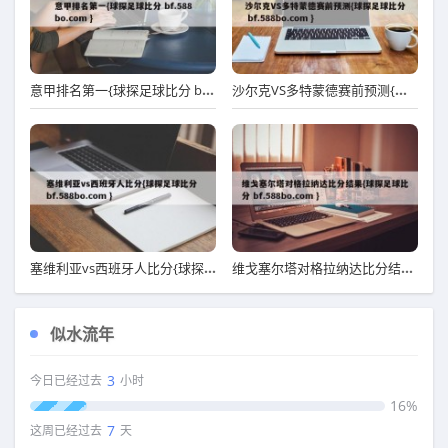
意甲排名第一{球探足球比分 bf.588bo.com }
沙尔克VS多特蒙德赛前预测{球探足球比分 bf.588bo.com }
塞维利亚vs西班牙人比分{球探足球比分 bf.588bo.com }
维戈塞尔塔对格拉纳达比分结果{球探足球比分 bf.588bo.com }
似水流年
3
今日已经过去
小时
16%
7
这周已经过去
天