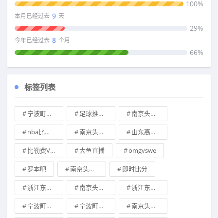
100%
9
本月已经过去
天
29%
8
今年已经过去
个月
66%
标签列表
宁波町渥vs广州龙狮胜负预测
足球推荐今日实单推荐
南京头排苏酒vs山西汾酒股份胜负预测
nba比分直播
南京头排苏酒vs广东华南虎比分预测
山东高速vs宁波町渥预测
比勒费VS纽伦堡
大鱼直播
omgvswe
罗本吧
南京头排苏酒vs浙江东阳光分析预测
即时比分
浙江东阳光vs南京头排苏酒分析预测
南京头排苏酒vs浙江东阳光预测
浙江东阳光vs南京头排苏酒预测
宁波町渥vs新疆伊力王酒预测
宁波町渥vs山西汾酒股份预测
南京头排苏酒vs辽宁本钢比分预测