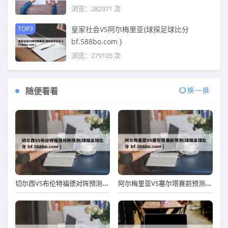
浏览：282971 次
TOP3
皇家社会VS阿尔梅里亚{球探足球比分
bf.588bo.com }
浏览：279105 次
随便看看
换一换
切尔西VS布伦特福德对阵预测{球探足球比分 bf.588bo.com }
阿尔梅里亚VS塞尔塔赛前预测{球探足球比分 bf.588bo.com }