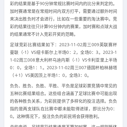
彩的结果是基于90分钟常规比赛时间内的比分来判定的。
加时赛通常是在常规时间内双方打平，需要通过额外时间
来决出胜负时才会进行，比如在一些重要的淘汰赛中。竞
彩的结果往往只计算90分钟内的赛果，加时赛和点球大战
的结果通常不计入竞彩开奖的范畴。
足球竞彩比赛结果如下：2023-11-02周三009英联赛杯
曼联（-1）VS纽卡斯尔上半场0：2，全场0：3。2023-1
1-02周三008意大利杯乌迪内斯（-1）VS卡利亚里上半场
0：0，全场1：1。2023-11-02周三007德国杯柏林赫塔
（＋1）VS美因茨上半场1：0，全场3：0。
负负、胜负、负胜、平胜、平负是足球彩票竞猜中常见的
五种比赛结果组合。这些组合涵盖了足球比赛中可能出现
的各种胜负关系，为彩民提供了多样化的投注选择。负负
指的是两支球队在比赛中都未能取得进球，即比分为0：
0。这种情况下，投注负负的彩民将会获得胜利。
总的来说，足球竞彩结果通常不算加时赛，这一规则既体