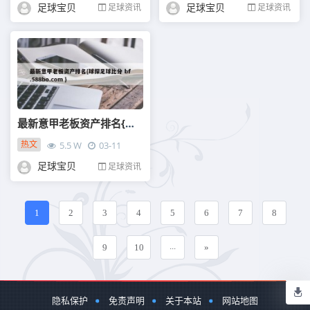
足球宝贝
足球宝贝
足球资讯
足球资讯
最新意甲老板资产排名{球探足球比分 bf.588bo.com }
热文
5.5 W
03-11
足球宝贝
足球资讯
1
2
3
4
5
6
7
8
...
9
10
»
隐私保护
免责声明
关于本站
网站地图