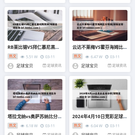
RB莱比锡VS拜仁慕尼黑对阵预测{球探足球比分 bf.588bo.com }
云达不莱梅VS霍芬海姆比分预测{球探足球比分 bf.588bo.com }
热文
热文
5.51 W
03-11
6.47 W
03-11
足球宝贝
足球宝贝
足球资讯
足球资讯
塔拉戈纳vs奥萨苏纳比分{球探足球比分 bf.588bo.com }
2024年4月10日竞彩足球分析{球探足球比分 bf.588bo.com }
热文
热文
6.18 W
03-11
6.04 W
03-11
足球宝贝
足球宝贝
足球资讯
足球资讯