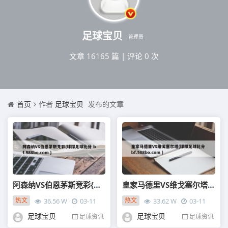
足球宝贝
管理员
文章 16165 篇
|
评论 0 次
首页
作者
足球宝贝
发布的文章
阿森纳VS伯恩茅斯竞彩{球探足球比分 bf.588bo.com }
皇家马德里VS维戈塞尔塔{球探足球比分 bf.588bo.com }
热文
热文
36.56 W
03-11
33.62 W
03-11
足球宝贝
足球宝贝
足球资讯
足球资讯