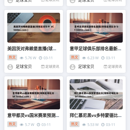
美因茨对弗赖堡直播{球探足球比分 bf.588bo.com }
意甲足球俱乐部排名最新{球探足球比分 bf.588bo.com }
热文
热文
5.76 W
03-11
6.23 W
03-11
足球宝贝
足球宝贝
足球资讯
足球资讯
意甲都灵vs国米赛果预测{球探足球比分 bf.588bo.com }
拜仁慕尼黑vs多特蒙德比分{球探足球比分 bf.588bo.com }
热文
热文
5.7 W
03-11
5.53 W
03-11