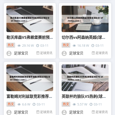
勒沃库森VS弗赖堡赛前预测{球探足球比分 bf.588bo.com }
切尔西vs阿森纳英超{球探足球比分 bf.588bo.com }
热文
热文
29.16 W
03-11
16.18 W
03-11
足球宝贝
足球宝贝
足球资讯
足球资讯
富勒姆对利兹联竞彩推荐谁胜{球探足球比分 bf.588bo.com }
英联杯的狼队VS热刺{球探足球比分 bf.588bo.com }
热文
热文
6.6 W
03-11
5.57 W
03-11
足球宝贝
足球宝贝
足球资讯
足球资讯