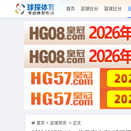
首页
足球比分
篮球比分
首页
足球资讯
正文