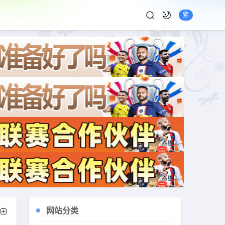
繁
网站分类