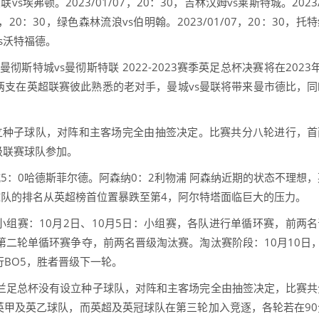
联vs埃弗顿。2023/01/07，20：30，吉林汉姆vs莱斯特城。2023
07，20：30，绿色森林流浪vs伯明翰。2023/01/07，20：30，托
vs沃特福德。
0曼彻斯特城vs曼彻斯特联 2022-2023赛季英足总杯决赛将在2023
为两支在英超联赛彼此熟悉的老对手，曼城vs曼联将带来曼市德比，同
立种子球队，对阵和主客场完全由抽签决定。比赛共分八轮进行，首
级联赛球队参加。
5：0哈德斯菲尔德。阿森纳0：2利物浦 阿森纳近期的状态不理想，
球队的排名从英超榜首位置暴跌至第4，阿尔特塔面临巨大的压力。
小组赛：10月2日、10月5日：小组赛，各队进行单循环赛，前两名
行第二轮单循环赛争夺，前两名晋级淘汰赛。淘汰赛阶段：10月10日，
行BO5，胜者晋级下一轮。
4英格兰足总杯没有设立种子球队，对阵和主客场完全由抽签决定，比赛共
英甲及英乙球队，而英超及英冠球队在第三轮加入竞逐，各轮若在90