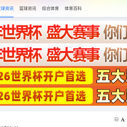
足球资讯
篮球资讯
综合体育
体育百科