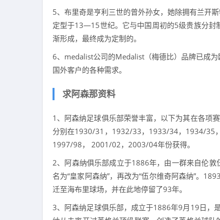
5、布里奇是亨利三世的曾外孙女，她除拥有兰开斯
定型于13—15世纪。它与中国周初的5级贵族分
渐形成，最终成为定制的。
6、medalist公司的Medalist（梅德比）
国外客户的各种需求。
求阿森那资料
1、阿森纳足球俱乐部荣誉丰富，以下为其在各项赛
分别在1930/31，1932/33，1933/34，1934/35，
1997/98， 2001/02，2003/04年份获得。
2、阿森纳俱乐部成立于1886年，由一群来自伦敦伍尔
名为“皇家阿森纳”，再改为“伍尔维奇阿森纳”。18
迁至海布里球场，并在此地停留了93年。
3、阿森纳足球俱乐部，成立于1886年9月19日