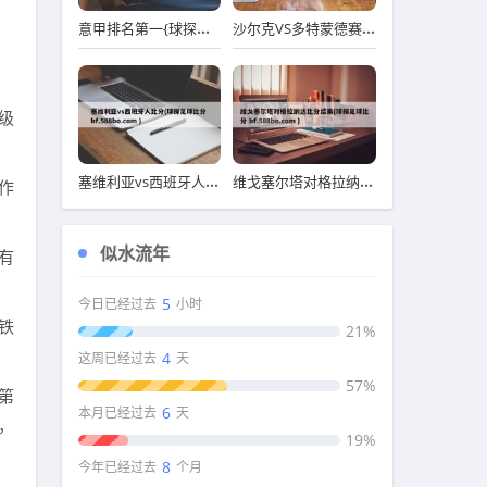
意甲排名第一{球探足球比分 bf.588bo.com }
沙尔克VS多特蒙德赛前预测{球探足球比分 bf.588bo.com }
级
塞维利亚vs西班牙人比分{球探足球比分 bf.588bo.com }
维戈塞尔塔对格拉纳达比分结果{球探足球比分 bf.588bo.com }
作
似水流年
有
5
今日已经过去
小时
铁
21%
4
这周已经过去
天
57%
。第
6
本月已经过去
天
年，
19%
8
今年已经过去
个月