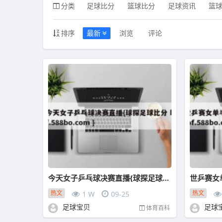
分类
足球比分
篮球比分
足球资讯
篮
排序
最新
浏览
评论
今天女子乒乓球决赛直播{球探足球比分 bf.588bo.com }
热文
热文
1 W
09-25
足球宝贝
足球
体育百科