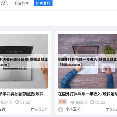
球资讯
综合体育
体育百科
世乒赛女单半决赛孙颖莎回放{球探足球比分 bf.588bo.com }
热文
8.37 K
09-25
8.82 K
09-25
宝贝
李子说球
体育百科
体育