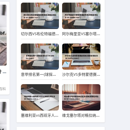
切尔西VS布伦特福德对阵预测{球探足球比分 bf.588bo.com }
阿尔梅里亚VS塞尔塔赛前预测{球探足球比分 bf.588bo.com }
乒乓球淘汰赛对阵表{球探足球比分 bf.588bo.com }
意甲排名第一{球探足球比分 bf.588bo.com }
沙尔克VS多特蒙德赛前预测{球探足球比分 bf.588bo.com }
百科
塞维利亚vs西班牙人比分{球探足球比分 bf.588bo.com }
维戈塞尔塔对格拉纳达比分结果{球探足球比分 bf.588bo.com }