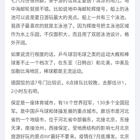
七八月份很热额，亲子游的话肯定要选个清凉的地儿，地
中海邮轮就很不错。比如说地中海邮轮辉煌号，船上的泳
池可以说是夏日游玩最大的亮点。船上一共有三个泳池，
我孩子最喜欢的就是主泳池了。因为辉煌号把主泳池区域
作为水上乐园，不仅面积大，而且用了双层泳池设计，格
外开阔。
如果说流行程度的话，乒乓球羽毛球之类的运动大概和棒
球差不止一个档次了，在东亚（日韩台）和北美，中美及
加勒比海地区，棒球都是主流运动。
德国馆的话7号门比较近。8点排队比较晚，去那估计1，
2小时左右吧。
保定是一座体育城市，有16个世界冠军，130多个全国冠
军。是中国乒乓球和体操发展的重点城市。廊坊市是河北
省的一个地级市，位于河北省中部偏东，北接北京，东接
天津，南接沧州，西接保定。受地质结构的影响七月北京
旅游好玩的景点Itit’最好不要来。疫情在7月底爆发。北京