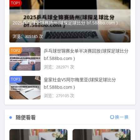
TOP1
2025乒乓球全锦赛扬州{球探足球比分 bf.588bo.com }
浏览：305185 次
TOP2
乒乓球世锦赛女单半决赛回放{球探足球比分
bf.588bo.com }
浏览：282971 次
TOP3
皇家社会VS阿尔梅里亚{球探足球比分
bf.588bo.com }
浏览：279105 次
随便看看
换一换