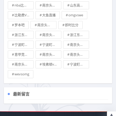
nba比分直播
南京头排苏酒vs广东华南虎比分预测
山东高速vs宁波町渥预测
比勒费VS纽伦堡
大鱼直播
omgvswe
罗本吧
南京头排苏酒vs浙江东阳光分析预测
即时比分
浙江东阳光vs南京头排苏酒分析预测
南京头排苏酒vs浙江东阳光预测
浙江东阳光vs南京头排苏酒预测
宁波町渥vs新疆伊力王酒预测
宁波町渥vs山西汾酒股份预测
南京头排苏酒vs辽宁本钢比分预测
意甲竞彩推荐
南京头排苏酒vs天津先行者竞彩预测
南京头排苏酒vs浙江东阳光比分预测
南京头排苏酒vs山西汾酒股份分析预测
埃弗顿vs热刺
宁波町渥vs九台农商银行预测
wevsomg
最新留言