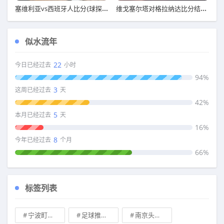
塞维利亚vs西班牙人比分{球探足球比分 bf.588bo.com }
维戈塞尔塔对格拉纳达比分结果{球探足球比分 bf.588bo.com }
似水流年
22
今日已经过去
小时
94%
3
这周已经过去
天
42%
5
本月已经过去
天
16%
8
今年已经过去
个月
66%
标签列表
宁波町渥vs广州龙狮胜负预测
足球推荐今日实单推荐
南京头排苏酒vs山西汾酒股份胜负预测